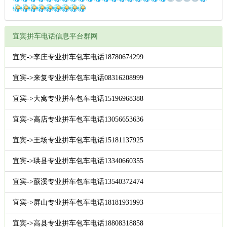
宜宾拼车电话信息平台群网
宜宾->李庄专业拼车包车电话18780674299
宜宾->来复专业拼车包车电话08316208999
宜宾->大窝专业拼车包车电话15196968388
宜宾->高店专业拼车包车电话13056653636
宜宾->王场专业拼车包车电话15181137925
宜宾->珙县专业拼车包车电话13340660355
宜宾->蕨溪专业拼车包车电话13540372474
宜宾->屏山专业拼车包车电话18181931993
宜宾->高县专业拼车包车电话18808318858