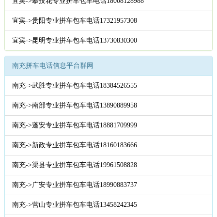
宜宾->攀技花专业拼车包车电话18008128988
宜宾->贵阳专业拼车包车电话17321957308
宜宾->昆明专业拼车包车电话13730830300
南充拼车电话信息平台群网
南充->武胜专业拼车包车电话18384526555
南充->南部专业拼车包车电话13890889958
南充->蓬安专业拼车包车电话18881709999
南充->新政专业拼车包车电话18160183666
南充->渠县专业拼车包车电话19961508828
南充->广安专业拼车包车电话18990883737
南充->营山专业拼车包车电话13458242345