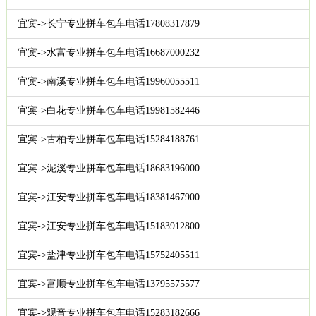
宜宾->长宁专业拼车包车电话17808317879
宜宾->水富专业拼车包车电话16687000232
宜宾->南溪专业拼车包车电话19960055511
宜宾->白花专业拼车包车电话19981582446
宜宾->古柏专业拼车包车电话15284188761
宜宾->泥溪专业拼车包车电话18683196000
宜宾->江安专业拼车包车电话18381467900
宜宾->江安专业拼车包车电话15183912800
宜宾->盐津专业拼车包车电话15752405511
宜宾->富顺专业拼车包车电话13795575577
宜宾->观音专业拼车包车电话15283182666