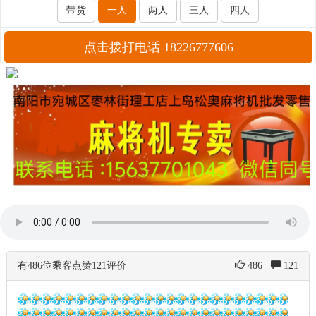
带货
一人
两人
三人
四人
点击拨打电话 18226777606
有486位乘客点赞121评价
486
121