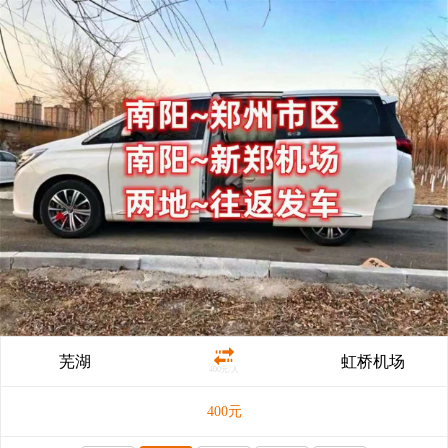
芜湖
虹桥机场
400元/人
400
元