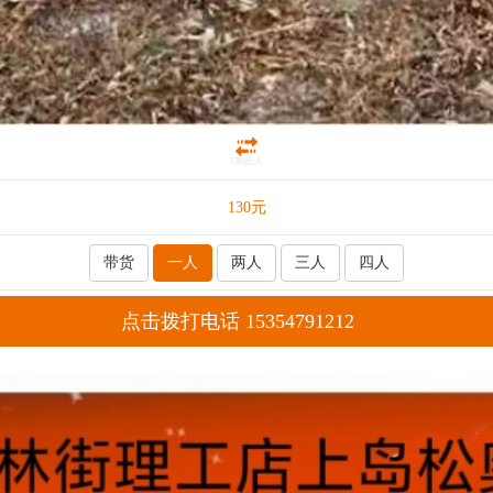
130元/人
130
元
带货
一人
两人
三人
四人
点击拨打电话 15354791212