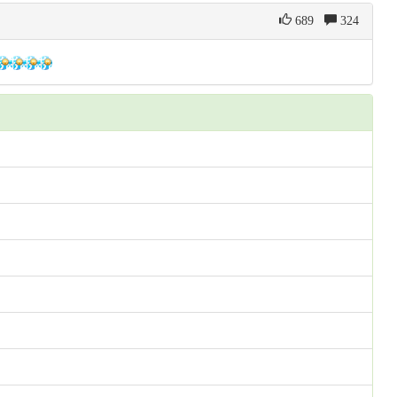
689
324