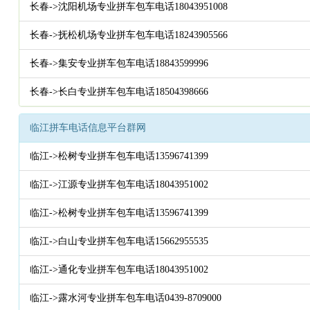
长春->沈阳机场专业拼车包车电话18043951008
长春->抚松机场专业拼车包车电话18243905566
长春->集安专业拼车包车电话18843599996
长春->长白专业拼车包车电话18504398666
临江拼车电话信息平台群网
临江->松树专业拼车包车电话13596741399
临江->江源专业拼车包车电话18043951002
临江->松树专业拼车包车电话13596741399
临江->白山专业拼车包车电话15662955535
临江->通化专业拼车包车电话18043951002
临江->露水河专业拼车包车电话0439-8709000