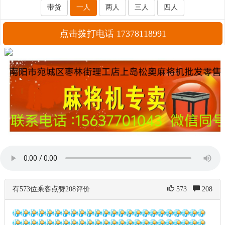
带货
一人
两人
三人
四人
点击拨打电话 17378118991
有573位乘客点赞208评价
573
208