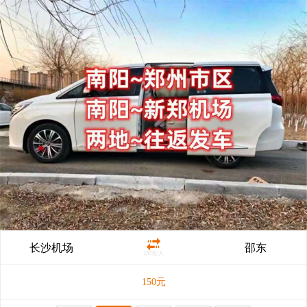
长沙机场
邵东
150元/人
150
元