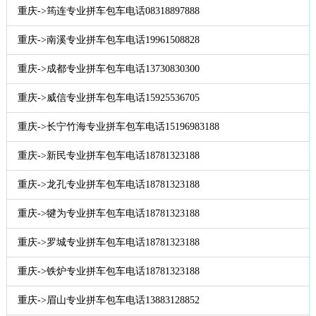
重庆->筠连专业拼车包车电话08318897888
重庆->南溪专业拼车包车电话19961508828
重庆->成都专业拼车包车电话13730830300
重庆->威信专业拼车包车电话15925536705
重庆->长宁竹海专业拼车包车电话15196983188
重庆->新民专业拼车包车电话18781323188
重庆->龙孔专业拼车包车电话18781323188
重庆->犍为专业拼车包车电话18781323188
重庆->罗城专业拼车包车电话18781323188
重庆->铁炉专业拼车包车电话18781323188
重庆->眉山专业拼车包车电话13883128852