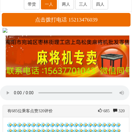
带货
一人
两人
三人
四人
点击拨打电话 15213476039
有685位乘客点赞320评价
685
320