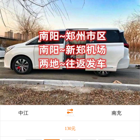
中江
南充
130元/人
130
元