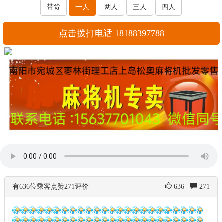
带货
一人
两人
三人
四人
点击拨打电话 18188397788
有636位乘客点赞271评价
636
271