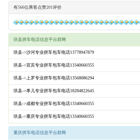
有566位乘客点赞201评价
珙县拼车电话信息平台群网
珙县->沙河专业拼车包车电话13778947879
珙县->宜宾专业拼车包车电话13340660355
珙县->上罗专业拼车包车电话13568086294
珙县->孝儿专业拼车包车电话18284822645
珙县->成都专业拼车包车电话13340660355
珙县->重庆专业拼车包车电话13340660355
重庆拼车电话信息平台群网