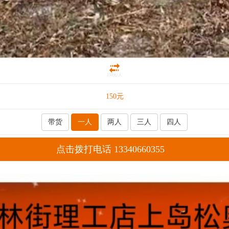
150元/人
150
元
带货
一人
两人
三人
四人
点击拨打电话 13340660355