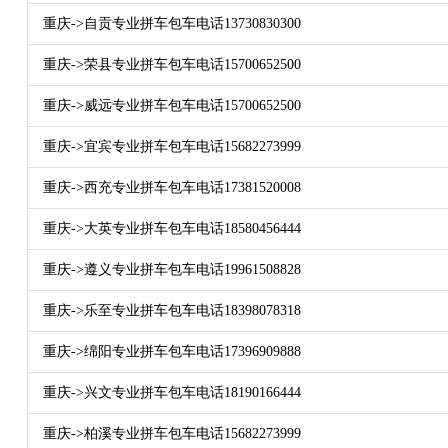
重庆->自贡专业拼车包车电话13730830300
重庆->荣县专业拼车包车电话15700652500
重庆->威远专业拼车包车电话15700652500
重庆->宜宾专业拼车包车电话15682273999
重庆->西充专业拼车包车电话17381520008
重庆->大英专业拼车包车电话18580456444
重庆->遵义专业拼车包车电话19961508828
重庆->乐至专业拼车包车电话18398078318
重庆->绵阳专业拼车包车电话17396909888
重庆->兴文专业拼车包车电话18190166444
重庆->柏溪专业拼车包车电话15682273999