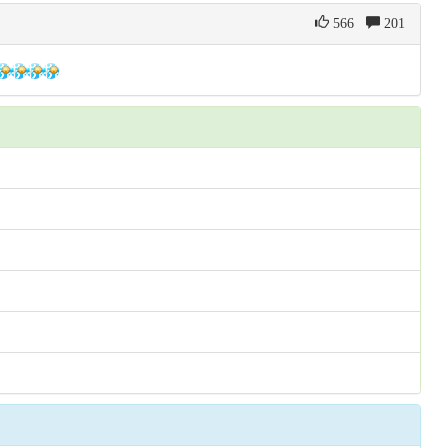
566
201