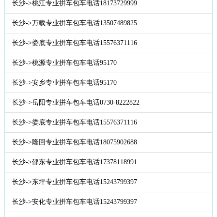
长沙->桃江专业拼车包车电话18173729999
长沙->万载专业拼车包车电话13507489825
长沙->娄底专业拼车包车电话15576371116
长沙->桃源专业拼车包车电话95170
长沙->安乡专业拼车包车电话95170
长沙->岳阳专业拼车包车电话0730-8222822
长沙->娄底专业拼车包车电话15576371116
长沙->隆回专业拼车包车电话18075902688
长沙->邵东专业拼车包车电话17378118991
长沙->东坪专业拼车包车电话15243799397
长沙->安化专业拼车包车电话15243799397