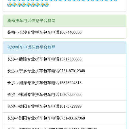
桑植拼车电话信息平台群网
桑植->长沙专业拼车包车电话18674400850
长沙拼车电话信息平台群网
长沙->醴陵专业拼车包车电话15717330885
长沙->宁乡专业拼车包车电话0731-87012348
长沙->湘潭专业拼车包车电话13873294813
长沙->株洲专业拼车包车电话15207337733
长沙->益阳专业拼车包车电话18173729999
长沙->浏阳专业拼车包车电话0731-83167968