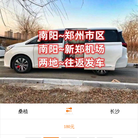
桑植
长沙
180元/人
180
元