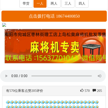
带货
一人
两人
三人
四人
点击拨打电话 18674400850
有570位乘客点赞205评价
570
205