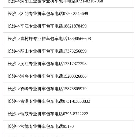
长沙->洞阳工业园专业拼车包车电话0731-83167968
长沙->湘阴专业拼车包车电话0730-2345699
长沙->平江专业拼车包车电话18821878499
长沙->青树坪专业拼车包车电话18390566608
长沙->韶山专业拼车包车电话17373256899
长沙->沅江专业拼车包车电话13317377298
长沙->湘乡专业拼车包车电话15200326888
长沙->双峰专业拼车包车电话15873805979
长沙->古港专业拼车包车电话0731-83838833
长沙->铜鼓专业拼车包车电话0795-8722222
长沙->常德专业拼车包车电话95170