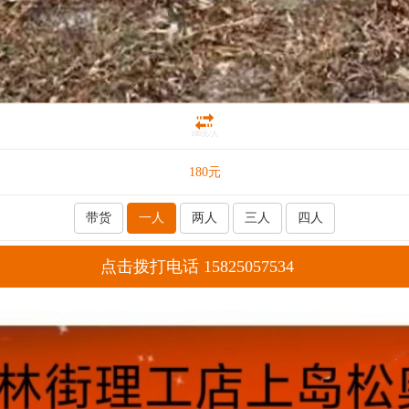
180元/人
180
元
带货
一人
两人
三人
四人
点击拨打电话 15825057534