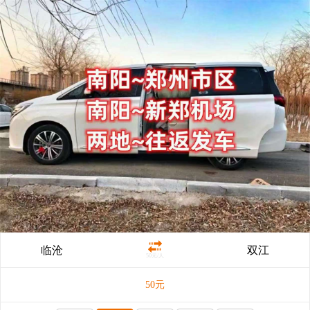
临沧
双江
50元/人
50
元