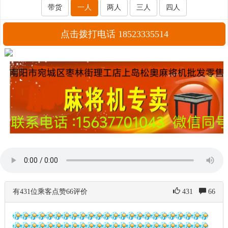
带货
一人
两人
三人
四人
点击拨打电话 18523335514
有431位乘客点赞66评价
431
66