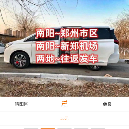
昭阳区
彝良
35元/人
35
元