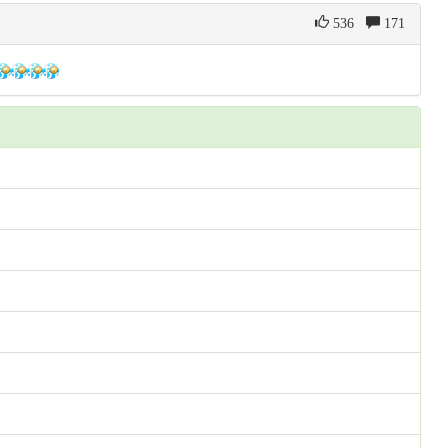
536
171