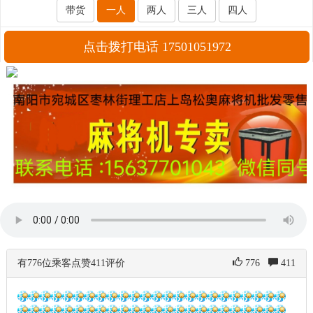
带货
一人
两人
三人
四人
点击拨打电话 17501051972
有776位乘客点赞411评价
776
411