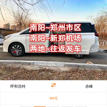
呼和浩特
赤峰
400元/人
400
元