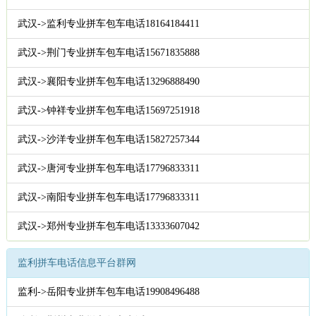
武汉->监利专业拼车包车电话18164184411
武汉->荆门专业拼车包车电话15671835888
武汉->襄阳专业拼车包车电话13296888490
武汉->钟祥专业拼车包车电话15697251918
武汉->沙洋专业拼车包车电话15827257344
武汉->唐河专业拼车包车电话17796833311
武汉->南阳专业拼车包车电话17796833311
武汉->郑州专业拼车包车电话13333607042
监利拼车电话信息平台群网
监利->岳阳专业拼车包车电话19908496488