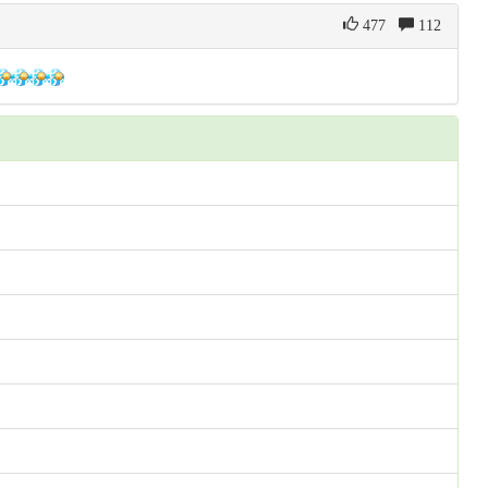
477
112