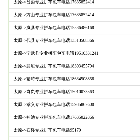
太原->吕梁专业拼车包车电话17635852414
太原->方山专业拼车包车电话17635852414
太原->岚县专业拼车包车电话15536486168
太原->代县专业拼车包车电话13513508366
太原->宁武县专业拼车包车电话19510331241
太原->襄垣专业拼车包车电话18303455704
太原->繁峙专业拼车包车电话18634508858
太原->岢岚专业拼车包车电话15010073563
太原->孝义专业拼车包车电话15935867600
太原->神池专业拼车包车电话17635022866
太原->石楼专业拼车包车电话95170