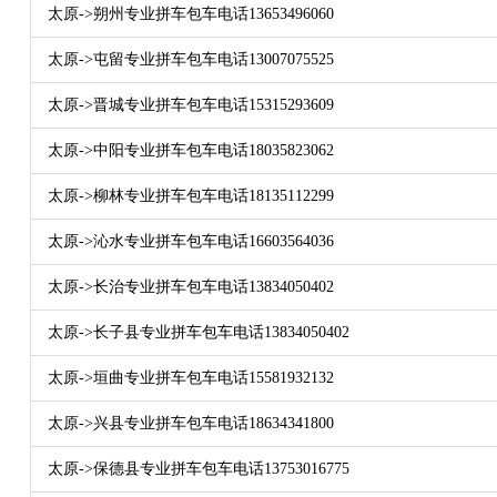
太原->朔州专业拼车包车电话13653496060
太原->屯留专业拼车包车电话13007075525
太原->晋城专业拼车包车电话15315293609
太原->中阳专业拼车包车电话18035823062
太原->柳林专业拼车包车电话18135112299
太原->沁水专业拼车包车电话16603564036
太原->长治专业拼车包车电话13834050402
太原->长子县专业拼车包车电话13834050402
太原->垣曲专业拼车包车电话15581932132
太原->兴县专业拼车包车电话18634341800
太原->保德县专业拼车包车电话13753016775