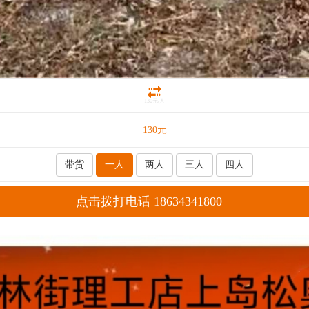
130元/人
130
元
带货
一人
两人
三人
四人
点击拨打电话 18634341800