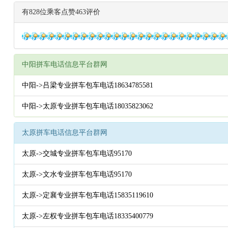
有828位乘客点赞463评价
中阳拼车电话信息平台群网
中阳->吕梁专业拼车包车电话18634785581
中阳->太原专业拼车包车电话18035823062
太原拼车电话信息平台群网
太原->交城专业拼车包车电话95170
太原->文水专业拼车包车电话95170
太原->定襄专业拼车包车电话15835119610
太原->左权专业拼车包车电话18335400779