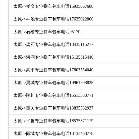
太原->孝义专业拼车包车电话15935867600
太原->神池专业拼车包车电话17635022866
太原->石楼专业拼车包车电话95170
太原->离石专业拼车包车电话18435115277
太原->洪洞专业拼车包车电话15135315440
太原->高平专业拼车包车电话17803554040
太原->翼城专业拼车包车电话19961508828
太原->陵川专业拼车包车电话15513380771
太原->壶关专业拼车包车电话13835532937
太原->平鲁专业拼车包车电话18535371119
太原->阳城专业拼车包车电话13133468778