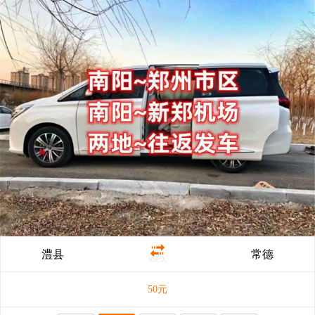
澧县
常德
50元/人
50
元