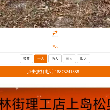
30元/人
30
元
带货
一人
两人
三人
四人
点击拨打电话 18873241888