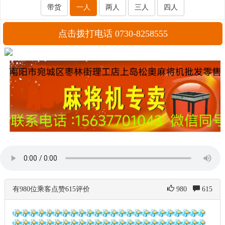
带货
一人
两人
三人
四人
点击拨打电话 0730-8258555
有980位乘客点赞615评价
980
615