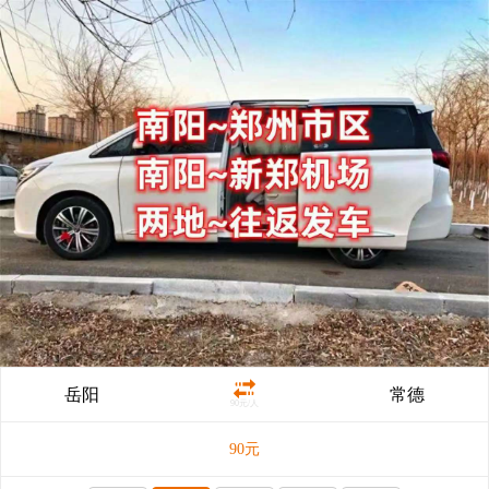
岳阳
常德
90元/人
90
元