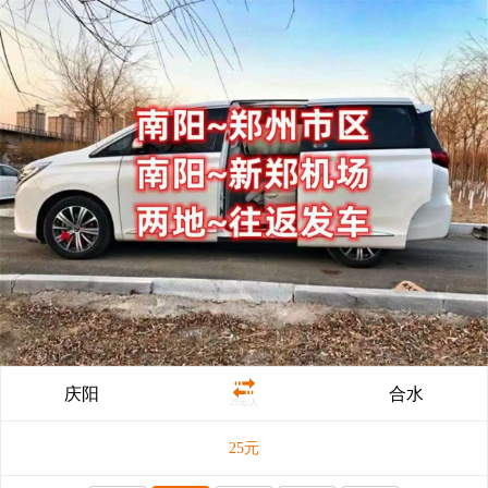
庆阳
合水
25元/人
25
元