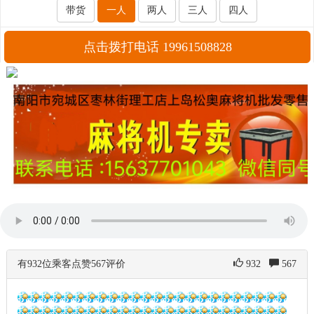
带货
一人
两人
三人
四人
点击拨打电话 19961508828
有932位乘客点赞567评价
932
567