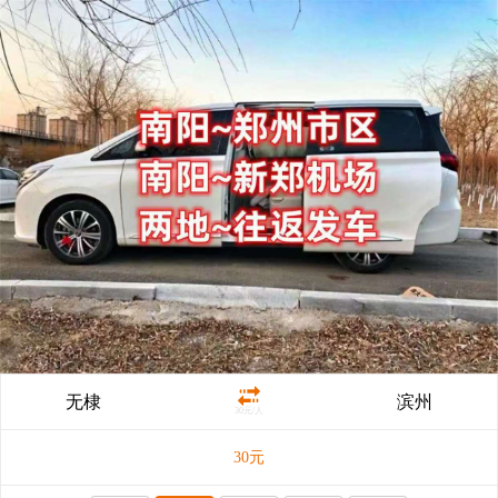
无棣
滨州
30元/人
30
元